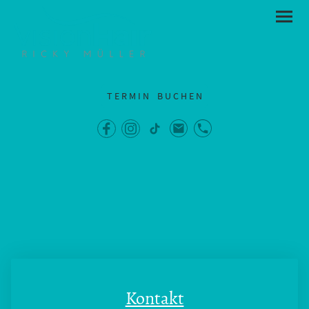
T E R M I N B U C H E N
Kontakt